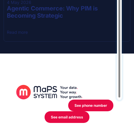
4 May 2026
Agentic Commerce: Why PIM is
Becoming Strategic
Read more
12 Rue de l’Industrie,
L-3895 Foetz Mondercange
See phone number
See email address
My activity