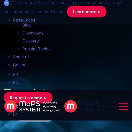
Discover how AI is revolutionising the management of your
master, product, and media data.
Learn more >
Ressources
Blog
Downloads
Glossary
Popular Topics
About us
Contact
FR
EN
Template
Request a demo >
FR
EN
Read more >