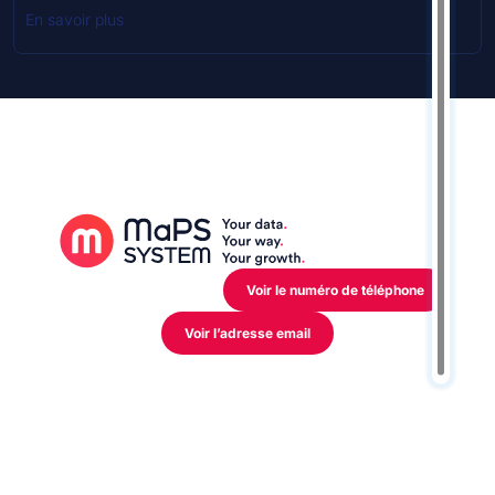
En savoir plus
12 Rue de l’Industrie,
L-3895 Foetz Mondercange
Voir le numéro de téléphone
Voir l’adresse email
Mon activité
Industriel
Distributeur
Retail