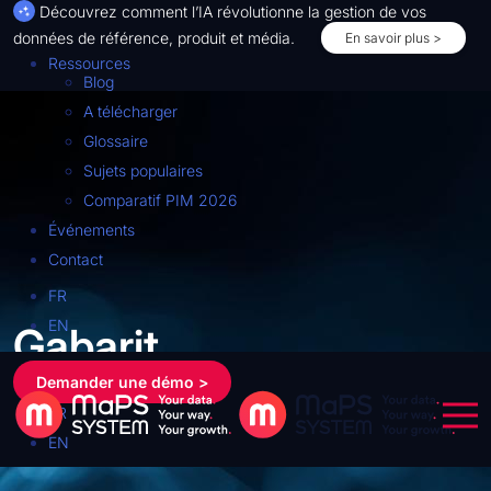
Découvrez comment l’IA révolutionne la gestion de vos
données de référence, produit et média.
En savoir plus >
Ressources
Blog
A télécharger
Glossaire
Sujets populaires
Comparatif PIM 2026
Événements
Contact
FR
EN
Gabarit
Demander une démo >
FR
En savoir plus >
EN