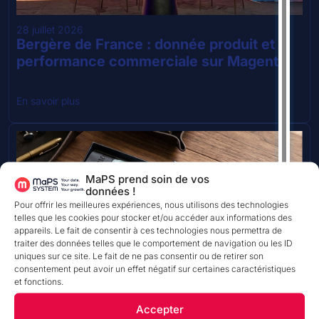
28 juillet 2026
Bergère de France : donnée produit et
performance commerciale sur Magento
En savoir plus
MaPS prend soin de vos
données !
Pour offrir les meilleures expériences, nous utilisons des technologies
telles que les cookies pour stocker et/ou accéder aux informations des
appareils. Le fait de consentir à ces technologies nous permettra de
TEMPS DE LECTURE
traiter des données telles que le comportement de navigation ou les ID
uniques sur ce site. Le fait de ne pas consentir ou de retirer son
consentement peut avoir un effet négatif sur certaines caractéristiques
27 juillet 2026
et fonctions.
Comment Éminence a réduit de 75 % le
temps consacré à l’enrichissement de
Accepter