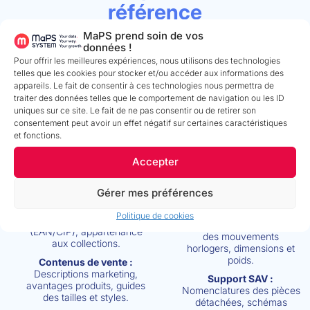
référence
MaPS prend soin de vos
données !
Pour offrir les meilleures expériences, nous utilisons des technologies
Découvrez les données stratégiques à centraliser et maîtriser
telles que les cookies pour stocker et/ou accéder aux informations des
dans le secteur Luxe :
appareils. Le fait de consentir à ces technologies nous permettra de
traiter des données telles que le comportement de navigation ou les ID
uniques sur ce site. Le fait de ne pas consentir ou de retirer son
consentement peut avoir un effet négatif sur certaines caractéristiques
MDM - PIM - DAM
MDM - PIM - DAM
et fonctions.
Informations
Savoir-faire
Produits & Marketing
technique &
Accepter
Maintenance
Gérer mes préférences
Identification :
Nom du
modèle, références
Composition :
Matériaux
Politique de cookies
internes, codes barres
précieux, caractéristiques
(EAN/CIP), appartenance
des mouvements
aux collections.
horlogers, dimensions et
poids
.
Contenus de vente :
Descriptions marketing,
Support SAV :
avantages produits, guides
Nomenclatures des pièces
des tailles et styles.
détachées, schémas