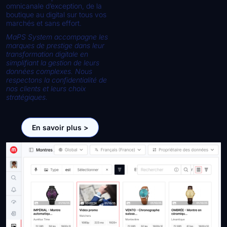
omnicanale d’exception, de la
boutique au digital sur tous vos
marchés et sans effort.
MaPS System accompagne les
marques de prestige dans leur
transformation digitale en
simplifiant la gestion de leurs
données complexes
. Nous
respectons la confidentialité de
nos clients et leurs choix
stratégiques.
En savoir plus >