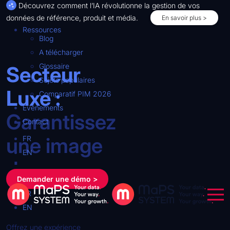
Découvrez comment l’IA révolutionne la gestion de vos
données de référence, produit et média.
En savoir plus >
Ressources
Blog
A télécharger
Glossaire
Secteur
Sujets populaires
Luxe :
Comparatif PIM 2026
Événements
Garantissez
Contact
une image
FR
EN
de marque
Demander une démo >
irréprochable
FR
EN
Offrez une expérience