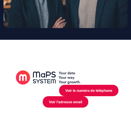
12 Rue de l’Industrie,
L-3895 Foetz Mondercange
Voir le numéro de téléphone
Voir l’adresse email
Mon activité
Industriel
Distributeur