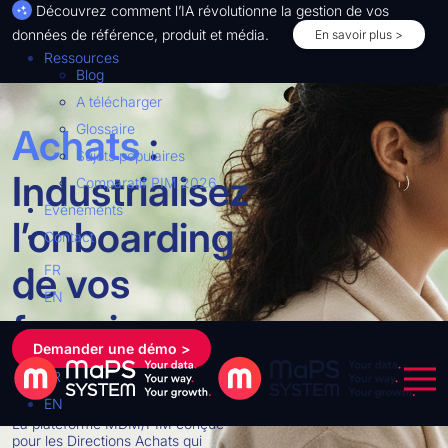
Découvrez comment l’IA révolutionne la gestion de vos
données de référence, produit et média.
En savoir plus >
Ressources
Blog
A télécharger
Glossaire
Achats
:
Sujets populaires
Industrialisez
Comparatif PIM 2026
Événements
l’onboarding
Contact
de vos
FR
EN
fournisseurs.
Demander une démo >
FR
Service achats :
EN
La plateforme MDM/PIM conçue
pour les Directions Achats qui