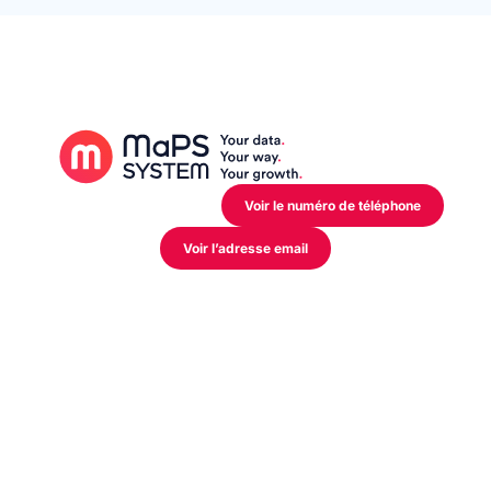
12 Rue de l’Industrie,
L-3895 Foetz Mondercange
Voir le numéro de téléphone
Voir l’adresse email
Mon activité
Industriel
Distributeur
Retail
Service
Plateforme
MDM – Structurez, Gouvernez, Pilotez
PIM – Centraliser, gérer, vendre