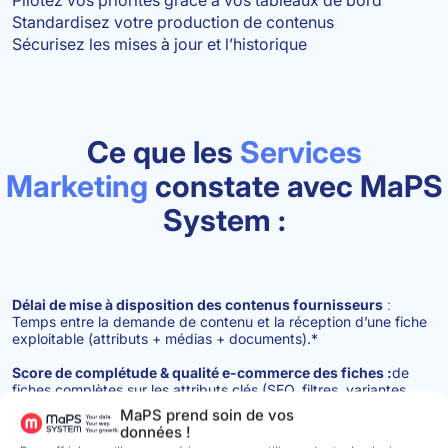
Pilotez vos priorités grâce à vos tableaux de bord
Standardisez votre production de contenus
Sécurisez les mises à jour et l’historique
Ce que les
Services
Marketing
constate avec MaPS
System :
Délai de mise à disposition des contenus fournisseurs
:
Temps entre la demande de contenu et la réception d’une fiche
exploitable (attributs + médias + documents).*
Score de complétude & qualité e-commerce des fiches :
de
fiches complètes sur les attributs clés (SEO, filtres, variantes,
bénéfices, médias) + taux d’anomalies détectées/corrigées.
MaPS prend soin de vos
données !
Conformité & risque de déréférencement
(certificats, normes,