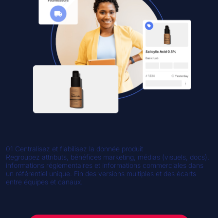
01
Centralisez et fiabilisez la donnée produit
Regroupez attributs, bénéfices marketing, médias (visuels, docs),
informations réglementaires et informations commerciales dans
un référentiel unique. Fin des versions multiples et des écarts
entre équipes et canaux.