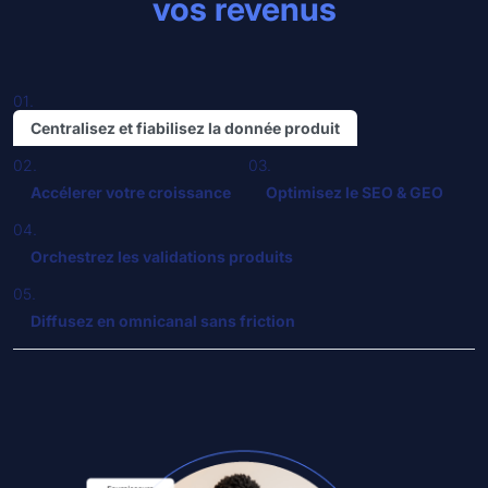
vos revenus
01.
Centralisez et fiabilisez la donnée produit
02.
03.
Accélerer votre croissance
Optimisez le SEO & GEO
04.
Orchestrez les validations produits
05.
Diffusez en omnicanal sans friction