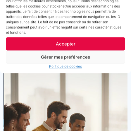
Pour offrir les meilleures expériences, nous utilisons des technologies
Loi AGEC, exigences marketplaces) :
% de produits avec
telles que les cookies pour stocker et/ou accéder aux informations des
preuves/documentation requises + taux de rejets / blocages sur
appareils. Le fait de consentir à ces technologies nous permettra de
canaux (marketplaces/partenaires) liés à la donnée.
traiter des données telles que le comportement de navigation ou les ID
Time-to-market marketing
:
Temps entre “go marketing”
uniques sur ce site. Le fait de ne pas consentir ou de retirer son
(lancement/préco/promo) et publication effective sur les canaux
consentement peut avoir un effet négatif sur certaines caractéristiques
(site + marketplaces + pays).
et fonctions.
Autonomie client & qualité de service via chatbot
:
% de
Accepter
demandes clients résolues en autonomie via chatbot grâce à la
donnée produit disponible et à jour dans le PIM.
Exemple :
jusqu’à 70 % des demandes gérées en autonomie
avec un
Gérer mes préférences
chatbot connecté au PIM.
Politique de cookies