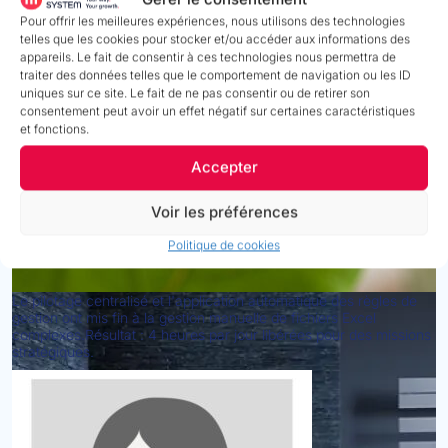
Pour offrir les meilleures expériences, nous utilisons des technologies
telles que les cookies pour stocker et/ou accéder aux informations des
appareils. Le fait de consentir à ces technologies nous permettra de
Isabelle Sarrazin
DG chez Easypara
traiter des données telles que le comportement de navigation ou les ID
uniques sur ce site. Le fait de ne pas consentir ou de retirer son
consentement peut avoir un effet négatif sur certaines caractéristiques
et fonctions.
Accepter
Voir les préférences
Politique de cookies
Le pilotage centralisé et l'application automatique des règles de
gestion ont mis fin à la gestion manuelle de fichiers Excel
complexes.Résultat : 4 heures par jour libérées pour des missions
stratégiques.