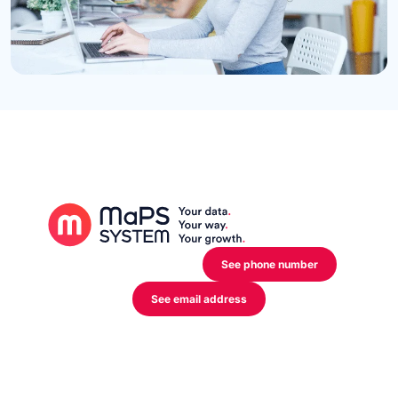
12 Rue de l’Industrie,
L-3895 Foetz Mondercange
See phone number
See email address
My activity
Manufacturer
Distributor