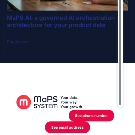
MaPS AI: a governed AI orchestration
architecture for your product data
Read more
12 Rue de l’Industrie,
L-3895 Foetz Mondercange
See phone number
See email address