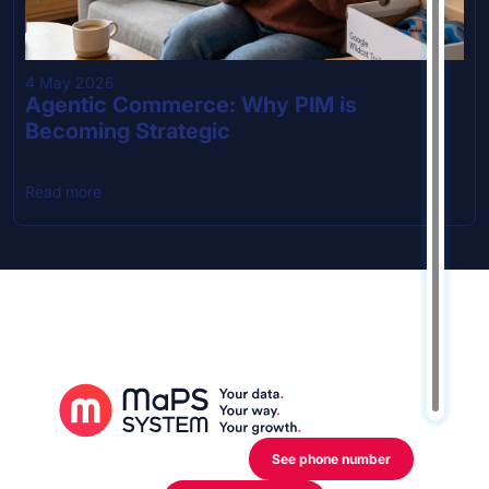
4 May 2026
Agentic Commerce: Why PIM is
Becoming Strategic
Read more
12 Rue de l’Industrie,
L-3895 Foetz Mondercange
See phone number