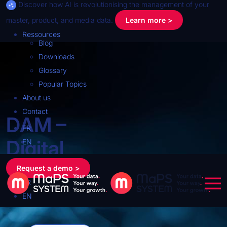
Discover how AI is revolutionising the management of your
master, product, and media data.
Learn more >
Ressources
Blog
Downloads
Glossary
Popular Topics
About us
Contact
DAM –
FR
Digital
EN
Asset
Request a demo >
FR
Management
EN