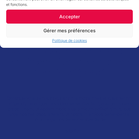
et fonctions.
Accepter
Gérer mes préférences
Politique de cookies
Constituendi autem sunt qui
sint in amicitia fines et quasi
termini diligendi
Constituendi autem sunt qui sint in amicitia fines et quasi termini
diligendi. De quibus tres video sententias ferri, quarum nullam
probo, unam, ut eodem modo erga amicum adfecti simus, quo
erga nosmet ipsos, alteram, ut nostra in amicos benevolentia
illorum erga nos benevolentiae pariter
sdgdfgh