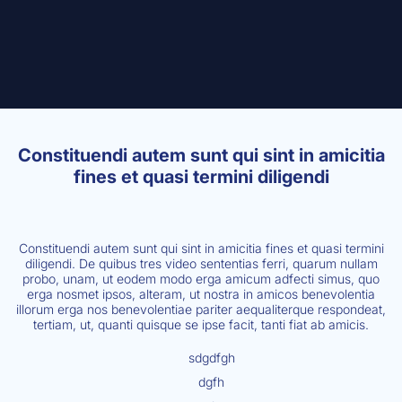
Constituendi autem sunt qui sint in amicitia
fines et quasi termini diligendi
Constituendi autem sunt qui sint in amicitia fines et quasi termini
diligendi. De quibus tres video sententias ferri, quarum nullam
probo, unam, ut eodem modo erga amicum adfecti simus, quo
erga nosmet ipsos, alteram, ut nostra in amicos benevolentia
illorum erga nos benevolentiae pariter aequaliterque respondeat,
tertiam, ut, quanti quisque se ipse facit, tanti fiat ab amicis.
sdgdfgh
dgfh