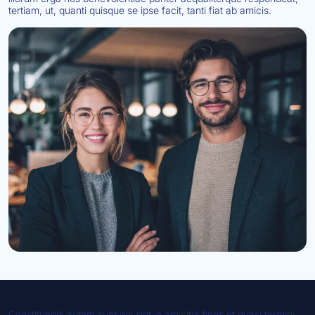
tertiam, ut, quanti quisque se ipse facit, tanti fiat ab amicis.
Constituendi autem sunt qui sint in amicitia fines et quasi termini