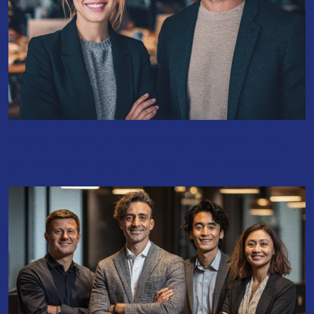
Constituendi autem sunt qui sint in amicitia fines et quasi termini
diligendi. De quibus tres video sententias ferri, quarum nullam
probo, unam, ut eodem modo erga amicum adfecti simus, quo
erga nosmet ipsos, alteram, ut nostra in amicos benevolentia
illorum erga nos benevolentiae pariter