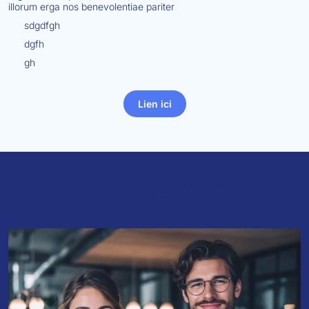
illorum erga nos benevolentiae pariter
sdgdfgh
dgfh
gh
Lien ici
Constituendi autem sunt qui sint in amicitia fines et quasi termini
diligen