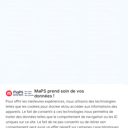
nullam probo,
nullam probo,
nullam probo,
unam, ut eodem
unam, ut eodem
unam, ut eodem
modo erga
modo erga
modo erga
amicum adfecti
amicum adfecti
amicum adfecti
simus, quo erga
simus, quo erga
simus, quo erga
nosmet ipsos,
nosmet ipsos,
nosmet ipsos,
alteram, ut nostra
alteram, ut nostra
alteram, ut nostra
in amicos
in amicos
in amicos
benevolentia
benevolentia
benevolentia
illorum erga nos
illorum erga nos
illorum erga nos
benevolentiae
benevolentiae
benevolentiae
pariter
pariter
pariter
aequaliterque
aequaliterque
sdgdfgh
respondeat,
respondeat,
tertiam, ut, quanti
tertiam, ut, quanti
dgfh
quisque se ipse
quisque se ipse
gh
facit, tanti fiat ab
facit, tanti fiat ab
amicis.
amicis.
MaPS prend soin de vos
aequaliterque
données !
respondeat,
Pour offrir les meilleures expériences, nous utilisons des technologies
tertiam, ut, quanti
quisque se ipse
telles que les cookies pour stocker et/ou accéder aux informations des
facit, tanti fiat ab
appareils. Le fait de consentir à ces technologies nous permettra de
amicis.
traiter des données telles que le comportement de navigation ou les ID
uniques sur ce site. Le fait de ne pas consentir ou de retirer son
consentement peut avoir un effet négatif sur certaines caractéristiques