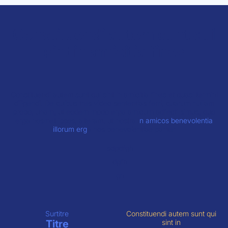
Constituendi autem sunt qui
sint in amicitia fines
Constituendi autem sunt qui sint in amicitia fines et quasi termini
diligendi. De quibus tres video sententias ferri, quarum nullam
probo, unam, ut eodem modo erga amicum adfecti simus, quo
erga nosmet ipsos, alteram, ut nostra i
n amicos benevolentia
illorum erg
a nos benevolentiae pariter
sdgdfgh
dgfh
gh
Surtitre
Constituendi autem sunt qui
Titre
sint in