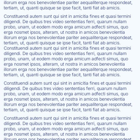
illorum erga nos benevolentiae pariter aequaliterque respondeat,
tertiam, ut, quanti quisque se ipse facit, tanti fiat ab amicis.
Constituendi autem sunt qui sint in amicitia fines et quasi termini
diligendi. De quibus tres video sententias ferri, quarum nullam
probo, unam, ut eodem modo erga amicum adfecti simus, quo
erga nosmet ipsos, alteram, ut nostra in amicos benevolentia
illorum erga nos benevolentiae pariter aequaliterque respondeat,
tertiam, ut, quanti quisque se ipse facit, tanti fiat ab amicis.
Constituendi autem sunt qui sint in amicitia fines et quasi termini
diligendi. De quibus tres video sententias ferri, quarum nullam
probo, unam, ut eodem modo erga amicum adfecti simus, quo
erga nosmet ipsos, alteram, ut nostra in amicos benevolentia
illorum erga nos benevolentiae pariter aequaliterque respondeat,
tertiam, ut, quanti quisque se ipse facit, tanti fiat ab amicis.
Constituendi autem sunt qui sint in amicitia fines et quasi termini
diligendi. De quibus tres video sententias ferri, quarum nullam
probo, unam, ut eodem modo erga amicum adfecti simus, quo
erga nosmet ipsos, alteram, ut nostra in amicos benevolentia
illorum erga nos benevolentiae pariter aequaliterque respondeat,
tertiam, ut, quanti quisque se ipse facit, tanti fiat ab amicis.
Constituendi autem sunt qui sint in amicitia fines et quasi termini
diligendi. De quibus tres video sententias ferri, quarum nullam
probo, unam, ut eodem modo erga amicum adfecti simus, quo
erga nosmet ipsos, alteram, ut nostra in amicos benevolentia
illorum erga nos benevolentiae pariter aequaliterque respondeat,