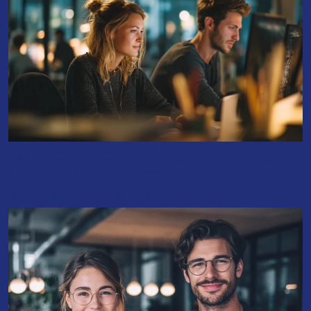
Constituendi autem sunt qui sint in amicitia fines et quasi termini
diligendi. De quibus tres video sententias ferri, quarum nullam
probo, unam, ut eodem modo erga amicum adfecti simus, quo
erga nosmet ipsos, alteram, ut nostra in amicos benevolentia
illorum erga nos benevolentiae pariter