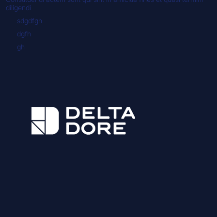
diligendi
sdgdfgh
dgfh
gh