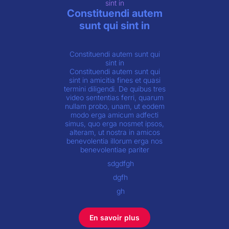
sint in
Constituendi autem
sunt qui sint in
Constituendi autem sunt qui
sint in
Constituendi autem sunt qui
sint in amicitia fines et quasi
termini diligendi. De quibus tres
video sententias ferri, quarum
nullam probo, unam, ut eodem
modo erga amicum adfecti
simus, quo erga nosmet ipsos,
alteram, ut nostra in amicos
benevolentia illorum erga nos
benevolentiae pariter
sdgdfgh
dgfh
gh
En savoir plus