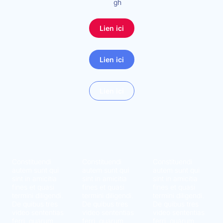
gh
Lien ici
Lien ici
Lien ici
Constituendi
Constituendi
Constituendi
autem sunt qui
autem sunt qui
autem sunt qui
sint in amicitia
sint in amicitia
sint in amicitia
fines et quasi
fines et quasi
fines et quasi
termini diligendi.
termini diligendi.
termini diligendi.
De quibus tres
De quibus tres
De quibus tres
video sententias
video sententias
video sententias
ferri, quarum
ferri, quarum
ferri, quarum