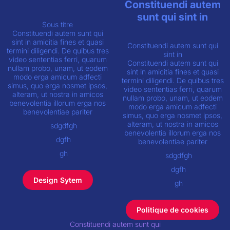
Constituendi autem
sunt qui sint in
Sous titre
Constituendi autem sunt qui
sint in amicitia fines et quasi
Constituendi autem sunt qui
termini diligendi. De quibus tres
sint in
video sententias ferri, quarum
Constituendi autem sunt qui
nullam probo, unam, ut eodem
sint in amicitia fines et quasi
modo erga amicum adfecti
termini diligendi. De quibus tres
simus, quo erga nosmet ipsos,
video sententias ferri, quarum
alteram, ut nostra in amicos
nullam probo, unam, ut eodem
benevolentia illorum erga nos
modo erga amicum adfecti
benevolentiae pariter
simus, quo erga nosmet ipsos,
alteram, ut nostra in amicos
sdgdfgh
benevolentia illorum erga nos
dgfh
benevolentiae pariter
gh
sdgdfgh
dgfh
Design Sytem
gh
Politique de cookies
Constituendi autem sunt qui