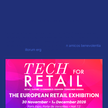
Constituendi autem sunt qui sint in
Constituendi autem sunt qui sint in amicitia fines et quasi termini
diligendi. De quibus tres video sententias ferri, quarum nullam
probo, unam, ut eodem modo erga amicum adfecti simus, quo
erga nosmet ipsos, alteram, ut nostra i
n amicos benevolentia
illorum erg
a nos benevolentiae pariter