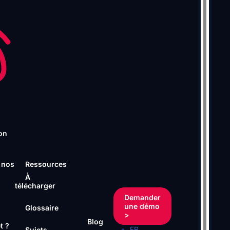
on
 nos
Ressources
À
télécharger
Demander
une démo
Glossaire
>
Blog
t ?
FR
Sujets