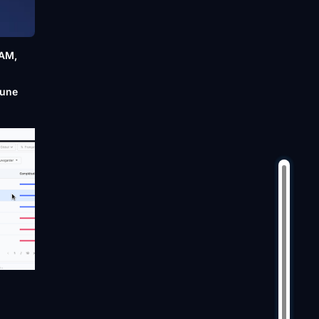
DAM,
 une