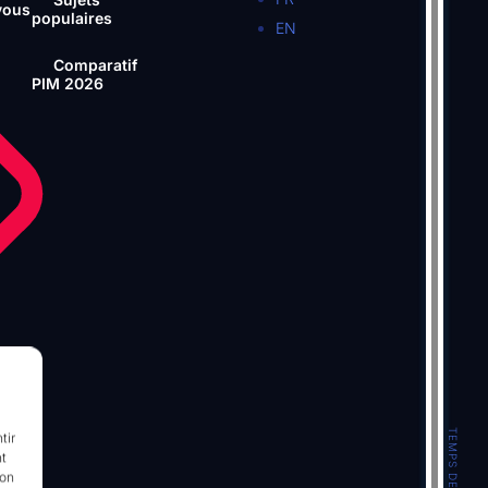
vous
populaires
EN
Comparatif
PIM 2026
tir
nt
ment
son