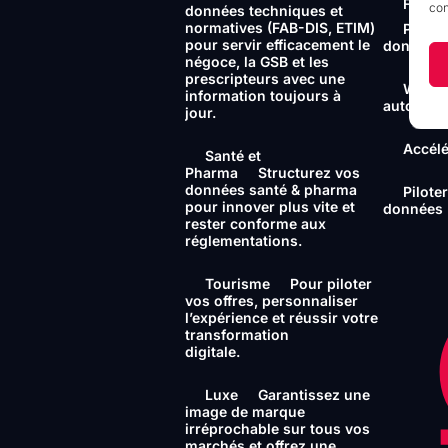
Foncti
con
données techniques et
normatives (FAB-DIS, ETIM)
Portai
pour servir efficacement le
données
négoce, la GSB et les
prescripteurs avec une
Workf
information toujours à
automati
jour.
Accélé
Santé et
Pharma
Structurez vos
données santé & pharma
Piloter
pour innover plus vite et
données
rester conforme aux
réglementations.
Tourisme
Pour piloter
vos offres, personnaliser
l’expérience et réussir votre
transformation
digitale.
Luxe
Garantissez une
image de marque
irréprochable sur tous vos
marchés et offrez une