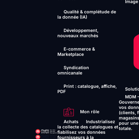
Image
Qualité & complétude de
la donnée (IA)
Développement,
nouveaux marchés
E-commerce &
Marketplace
Syndication
omnicanale
Print : catalogue, affiche,
Soluti
PDF
MDM – 
Gouvernez
vos donn
Mon rôle
(clients,
magasins
Achats
Industrialisez
pour une
la collecte des catalogues et
totale.
fiabilisez vos données
fournisseurs à la