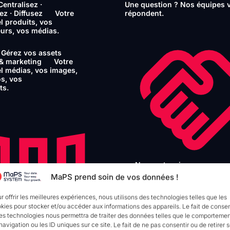
Centralisez ·
Une question ? Nos équipes 
ez · Diffusez
Votre
répondent.
el produits, vos
urs, vos médias.
Gérez vos assets
 & marketing
Votre
el médias, vos images,
s, vos
ts.
Nos partenaires
MaPS prend soin de vos données !
Intégrateurs Gold
Nos
partenaires certifiés.
r offrir les meilleures expériences, nous utilisons des technologies telles que les
kies pour stocker et/ou accéder aux informations des appareils. Le fait de consen
Intégrateurs
es technologies nous permettra de traiter des données telles que le comporteme
Stratégiques
Accompagne
navigation ou les ID uniques sur ce site. Le fait de ne pas consentir ou de retirer 
global et déploiement.