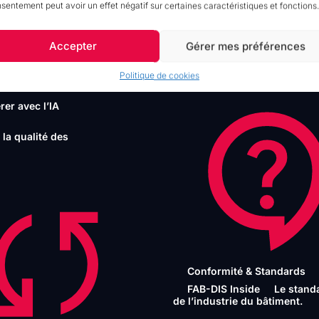
onnalités clés
sentement peut avoir un effet négatif sur certaines caractéristiques et fonctions.
l d’import des
Partenaires
Technologiques
Des soluti
Accepter
Gérer mes préférences
complémentaires à votre
plateforme.
lows &
sations
Politique de cookies
rer avec l’IA
 la qualité des
Conformité & Standards
FAB-DIS Inside
Le stand
de l’industrie du bâtiment.