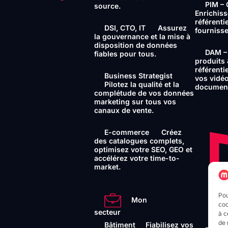
PIM – 
source.
Enrichiss
référenti
DSI, CTO, IT
Assurez
fournisse
la gouvernance et la mise à
disposition de données
DAM – 
fiables pour tous.
produits
référenti
Business Strategist
vos vidéo
Pilotez la qualité et la
documen
complétude de vos données
marketing sur tous vos
canaux de vente.
E-commerce
Créez
des catalogues complets,
optimisez votre SEO, GEO et
accélérez votre time-to-
market.
Pou
Mon
coo
secteur
à c
de 
Bâtiment
Fiabilisez vos