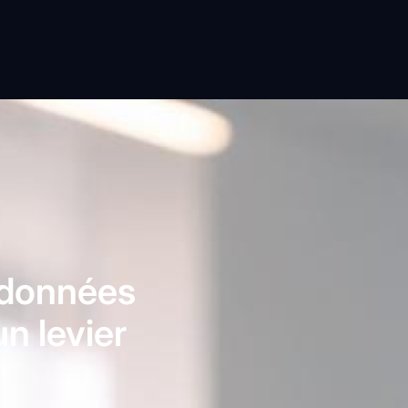
 données
n levier