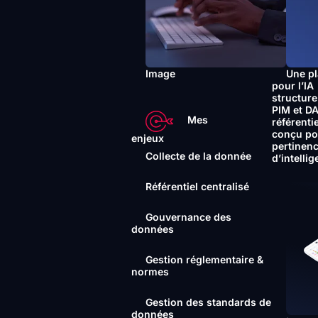
Image
Une pl
pour l’IA
structur
PIM et D
Mes
référenti
conçu po
enjeux
pertinenc
Collecte de la donnée
d’intellig
Référentiel centralisé
Gouvernance des
données
Gestion réglementaire &
normes
Gestion des standards de
données