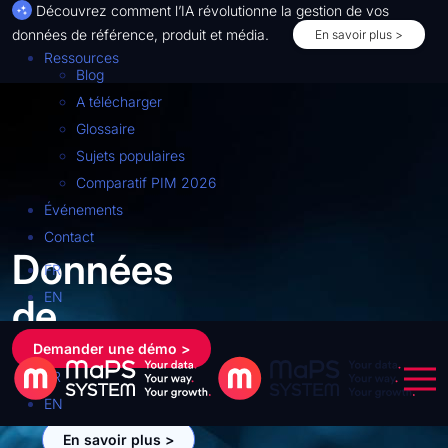
Découvrez comment l’IA révolutionne la gestion de vos
données de référence, produit et média.
En savoir plus >
Ressources
Blog
A télécharger
Glossaire
Sujets populaires
Comparatif PIM 2026
Événements
Contact
Données
FR
EN
de
référence
Demander une démo >
FR
EN
En savoir plus >