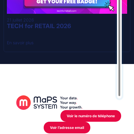
21 juillet 2026
TECH for RETAIL 2026
En savoir plus
12 Rue de l’Industrie,
L-3895 Foetz Mondercange
Voir le numéro de téléphone
Voir l’adresse email