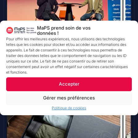
MaPS prend soin de vos
données !
Pour offrir les meilleures expériences, nous utilisons des technologies
telles que les cookies pour stocker et/ou accéder aux informations des
appareils. Le fait de consentir à ces technologies nous permettra de
28 juillet 2026
TEMPS DE LECTURE
traiter des données telles que le comportement de navigation ou les ID
Bergère de France : donnée produit et
uniques sur ce site. Le fait de ne pas consentir ou de retirer son
performance commerciale sur Magento
consentement peut avoir un effet négatif sur certaines caractéristiques
et fonctions.
En savoir plus
Accepter
Gérer mes préférences
Politique de cookies