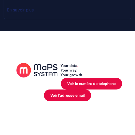
En savoir plus
12 Rue de l’Industrie,
L-3895 Foetz Mondercange
Voir le numéro de téléphone
Voir l’adresse email
Mon activité
Industriel
Distributeur
Retail